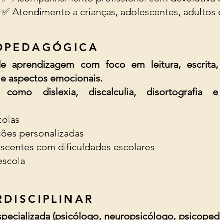
✅ Atendimento a crianças, adolescentes, adultos 
OPEDAGÓGICA
e aprendizagem com foco em leitura, escrita,
 e aspectos emocionais.
s como dislexia, discalculia, disortografia e
colas
ções personalizadas
escentes com dificuldades escolares
 escola
RDISCIPLINAR
pecializada (psicólogo, neuropsicólogo, psicope