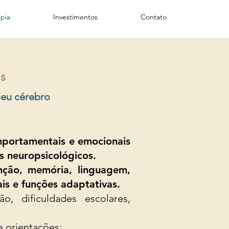
apia
Investimentos
Contato
s
eu cérebro
mportamentais e emocionais
s neuropsicológicos.
enção, memória, linguagem,
is e funções adaptativas.
 dificuldades escolares,
 orientações;